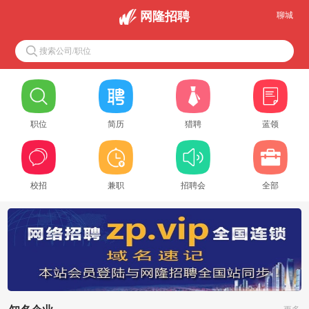
网隆招聘
聊城
搜索公司/职位
职位
简历
猎聘
蓝领
校招
兼职
招聘会
全部