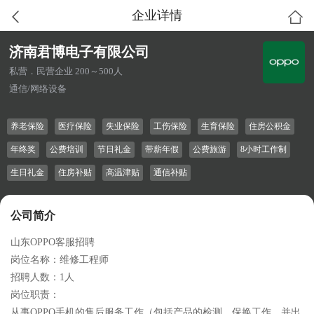
企业详情
济南君博电子有限公司
私营．民营企业 200～500人
通信/网络设备
养老保险
医疗保险
失业保险
工伤保险
生育保险
住房公积金
年终奖
公费培训
节日礼金
带薪年假
公费旅游
8小时工作制
生日礼金
住房补贴
高温津贴
通信补贴
公司简介
山东OPPO客服招聘
岗位名称：维修工程师
招聘人数：1人
岗位职责：
从事OPPO手机的售后服务工作（包括产品的检测、保换工作，并出