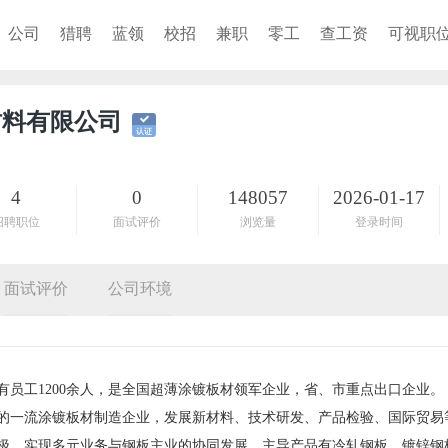
公司
猎聘
蓝领
校招
兼职
零工
查工资
可视职
材料有限公司
4
0
148057
2026-01-17
招聘职位
面试评价
浏览量
登录时间
面试评价
公司环境
有员工1200余人，是全国超薄涂镀板材领军企业，省、市重点出口企业
的一流涂镀板材制造企业，发展新材料、技术研发、产品检验、国际贸易
极，实现多元业务与钢板主业的协同发展。主导产品有冷轧钢板、镀锌钢