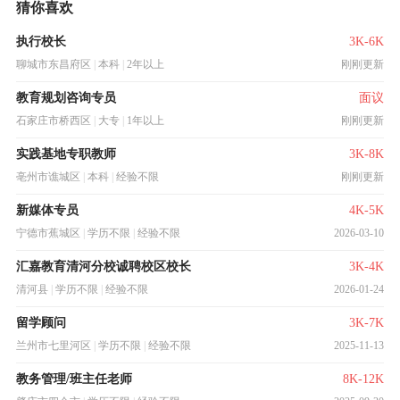
猜你喜欢
执行校长
3K-6K
聊城市东昌府区
|
本科
|
2年以上
刚刚更新
教育规划咨询专员
面议
石家庄市桥西区
|
大专
|
1年以上
刚刚更新
实践基地专职教师
3K-8K
亳州市谯城区
|
本科
|
经验不限
刚刚更新
新媒体专员
4K-5K
宁德市蕉城区
|
学历不限
|
经验不限
2026-03-10
汇嘉教育清河分校诚聘校区校长
3K-4K
清河县
|
学历不限
|
经验不限
2026-01-24
留学顾问
3K-7K
兰州市七里河区
|
学历不限
|
经验不限
2025-11-13
教务管理/班主任老师
8K-12K