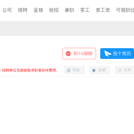
公司
猎聘
蓝领
校招
兼职
零工
查工资
可视职
和TA聊聊
投个简历
举报
收藏
分享
：招聘单位无权收取求职者任何费用。