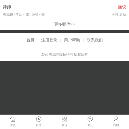
律师
面议
聊城市
|
学历不限
|
经验不限
刚刚更新
更多职位>>
首页
|
注册登录
|
用户帮助
|
联系我们
2026 聊城网隆招聘网 版权所有
首页
职位
发现
简历
我的