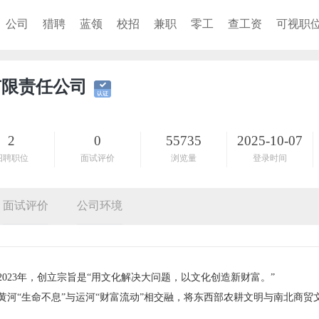
公司
猎聘
蓝领
校招
兼职
零工
查工资
可视职
有限责任公司
2
0
55735
2025-10-07
招聘职位
面试评价
浏览量
登录时间
面试评价
公司环境
023年，创立宗旨是“用文化解决大问题，以文化创造新财富。”
河“生命不息”与运河“财富流动”相交融，将东西部农耕文明与南北商贸