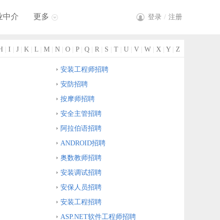
业中介
更多
登录
/
注册
H
|
I
|
J
|
K
|
L
|
M
|
N
|
O
|
P
|
Q
|
R
|
S
|
T
|
U
|
V
|
W
|
X
|
Y
|
Z
安装工程师招聘
安防招聘
按摩师招聘
安全主管招聘
阿拉伯语招聘
ANDROID招聘
奥数教师招聘
安装调试招聘
安保人员招聘
安装工程招聘
ASP.NET软件工程师招聘