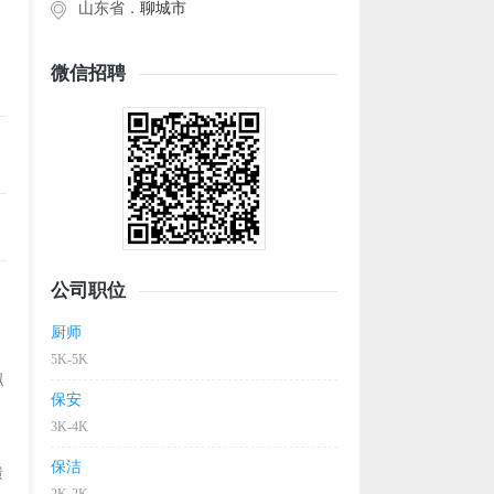
山东省．
聊城市
微信招聘
公司职位
厨师
5K-5K
拟
保安
3K-4K
保洁
馈