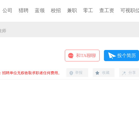
公司
猎聘
蓝领
校招
兼职
零工
查工资
可视职
教师
和TA聊聊
投个简历
举报
收藏
分享
：招聘单位无权收取求职者任何费用。