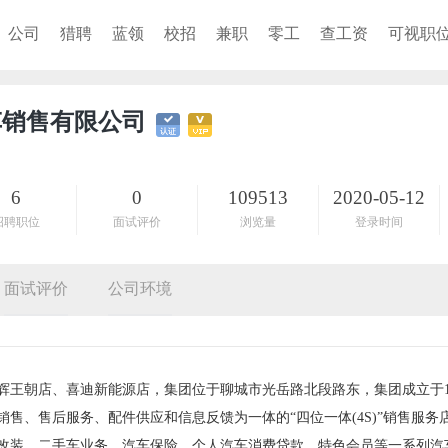
公司
猎聘
蓝领
校招
兼职
零工
查工资
可视职
车销售有限公司
6
0
109513
2020-05-12
招聘职位
面试评价
浏览量
登录时间
面试评价
公司环境
王朝店、喜迪新能源店，集团位于聊城市光岳路北段路东，集团成立于19
销售、售后服务、配件供应和信息反馈为一体的“四位一体(4S)”销售服务
改装、二手车业务、汽车保险、个人汽车消费贷款、特色会员等一系列汽