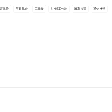
育保险
节日礼金
工作餐
8小时工作制
班车接送
通信补贴