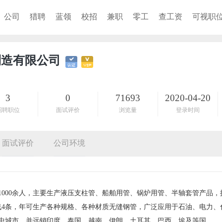
公司
猎聘
蓝领
校招
兼职
零工
查工资
可视职
制造有限公司
3
0
71693
2020-04-20
招聘职位
面试评价
浏览量
登录时间
面试评价
公司环境
工1000余人，主要生产液压支柱管、船舶用管、锅炉用管、半轴套管产品，
线4条，年可生产各种规格、各种材质无缝钢管，广泛应用于石油、电力、
中城市，并远销印度、泰国、越南、伊朗、土耳其、巴西、埃及等国。