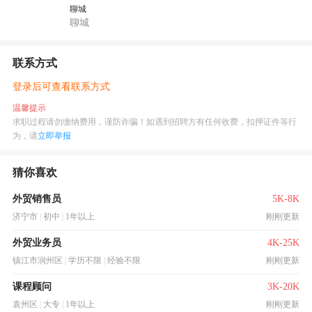
聊城
聊城
联系方式
登录后可查看联系方式
温馨提示
求职过程请勿缴纳费用，谨防诈骗！如遇到招聘方有任何收费，扣押证件等行
为，请
立即举报
猜你喜欢
外贸销售员
5K-8K
济宁市
|
初中
|
1年以上
刚刚更新
外贸业务员
4K-25K
镇江市润州区
|
学历不限
|
经验不限
刚刚更新
课程顾问
3K-20K
袁州区
|
大专
|
1年以上
刚刚更新