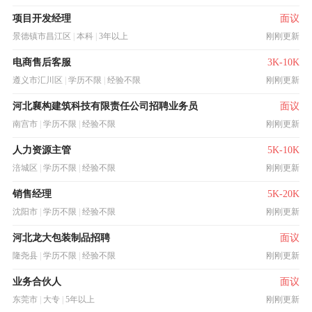
项目开发经理
面议
景德镇市昌江区
|
本科
|
3年以上
刚刚更新
电商售后客服
3K-10K
遵义市汇川区
|
学历不限
|
经验不限
刚刚更新
河北襄构建筑科技有限责任公司招聘业务员
面议
南宫市
|
学历不限
|
经验不限
刚刚更新
人力资源主管
5K-10K
涪城区
|
学历不限
|
经验不限
刚刚更新
销售经理
5K-20K
沈阳市
|
学历不限
|
经验不限
刚刚更新
河北龙大包装制品招聘
面议
隆尧县
|
学历不限
|
经验不限
刚刚更新
业务合伙人
面议
东莞市
|
大专
|
5年以上
刚刚更新