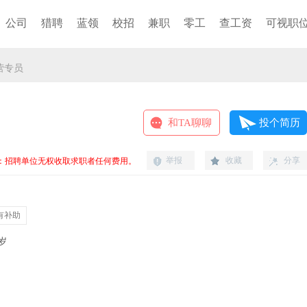
公司
猎聘
蓝领
校招
兼职
零工
查工资
可视职
营专员
和TA聊聊
投个简历
举报
收藏
分享
：招聘单位无权收取求职者任何费用。
有补助
0岁