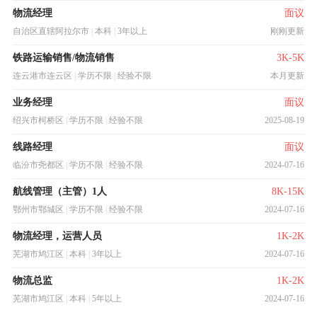
物流经理
面议
自治区直辖阿拉尔市
|
本科
|
3年以上
刚刚更新
铁路运输销售/物流销售
3K-5K
连云港市连云区
|
学历不限
|
经验不限
本月更新
业务经理
面议
绍兴市柯桥区
|
学历不限
|
经验不限
2025-08-19
线路经理
面议
临汾市尧都区
|
学历不限
|
经验不限
2024-07-16
航线管理（主管）1人
8K-15K
鄂州市鄂城区
|
学历不限
|
经验不限
2024-07-16
物流经理，运营人员
1K-2K
芜湖市鸠江区
|
本科
|
3年以上
2024-07-16
物流总监
1K-2K
芜湖市鸠江区
|
本科
|
5年以上
2024-07-16