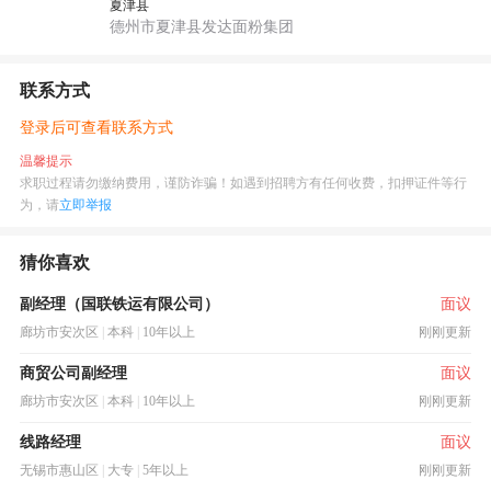
夏津县
德州市夏津县发达面粉集团
联系方式
登录后可查看联系方式
温馨提示
求职过程请勿缴纳费用，谨防诈骗！如遇到招聘方有任何收费，扣押证件等行
为，请
立即举报
猜你喜欢
副经理（国联铁运有限公司）
面议
廊坊市安次区
|
本科
|
10年以上
刚刚更新
商贸公司副经理
面议
廊坊市安次区
|
本科
|
10年以上
刚刚更新
线路经理
面议
无锡市惠山区
|
大专
|
5年以上
刚刚更新