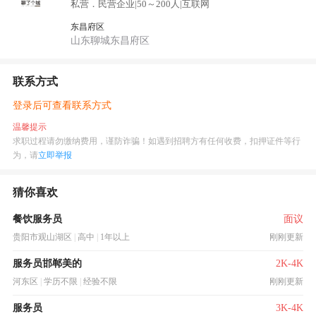
私营．民营企业
|
50～200人
|
互联网
东昌府区
山东聊城东昌府区
联系方式
登录后可查看联系方式
温馨提示
求职过程请勿缴纳费用，谨防诈骗！如遇到招聘方有任何收费，扣押证件等行
为，请
立即举报
猜你喜欢
餐饮服务员
面议
贵阳市观山湖区
|
高中
|
1年以上
刚刚更新
服务员邯郸美的
2K-4K
河东区
|
学历不限
|
经验不限
刚刚更新
服务员
3K-4K