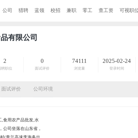
公司
猎聘
蓝领
校招
兼职
零工
查工资
可视职
食品有限公司
2
0
74111
2025-02-24
招聘职位
面试评价
浏览量
登录时间
面试评价
公司环境
,食用农产品批发,水
日，公司坐落在山东省，
村(青兰高速李海务出