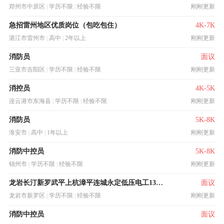
郑州市中原区
|
学历不限
|
经验不限
刚刚更新
急招雷州地区优质岗位（包吃包住）
4K-7K
湛江市雷州市
|
高中
|
2年以上
刚刚更新
消防员
面议
三亚市吉阳区
|
学历不限
|
经验不限
刚刚更新
消控员
4K-5K
连云港市东海县
|
学历不限
|
经验不限
刚刚更新
消防员
5K-8K
淮安市
|
高中
|
1年以上
刚刚更新
消防中控员
5K-8K
锦州市
|
学历不限
|
经验不限
刚刚更新
龙岩长汀新罗武平上杭漳平连城永定低压电工1300元 焊接与热切割1200元
面议
龙岩市新罗区
|
学历不限
|
经验不限
刚刚更新
消防中控员
面议