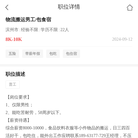
职位详情
物流搬运男工/包食宿
滨州市
经验不限
学历不限
22人
|
|
|
8K-10K
2024-09-12
五险
带薪年假
包吃
包住宿
职位描述
普工
【岗位要求】
1、仅限男性；
2、能吃苦耐劳，58周岁以下。
【薪资待遇】
综合薪资8000-10000，食品饮料衣服等小件物品的搬运，日三四百
活好干，包吃住，能外出工作应聘联系189-63177-729王经理，不压