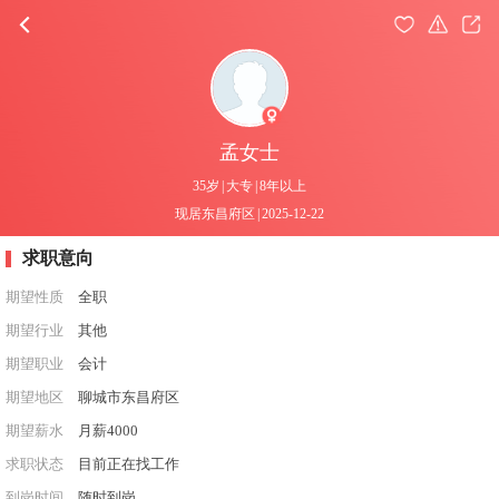
孟女士
35岁
|
大专
|
8年以上
现居东昌府区
|
2025-12-22
求职意向
期望性质
全职
期望行业
其他
期望职业
会计
期望地区
聊城市东昌府区
期望薪水
月薪4000
求职状态
目前正在找工作
到岗时间
随时到岗